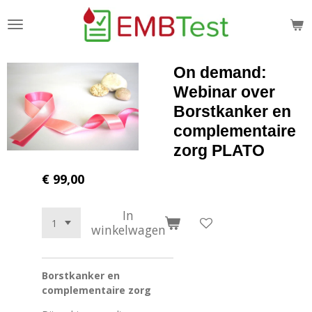
Ga
direct
naar
de
On demand:
hoofdinhoud
Webinar over
Borstkanker en
complementaire
zorg PLATO
€ 99,00
In
winkelwagen
Borstkanker en
complementaire zorg