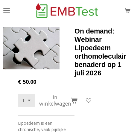
Ga
direct
naar
de
On demand:
hoofdinhoud
Webinar
Lipoedeem
orthomoleculair
benaderd op 1
juli 2026
€ 50,00
In
winkelwagen
Lipoedeem is een
chronische, vaak pijnlijke