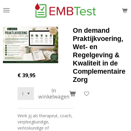
Ga
direct
naar
de
On demand
hoofdinhoud
Praktijkvoering,
Wet- en
Regelgeving &
Kwaliteit in de
Complementaire
€ 39,95
Zorg
In
winkelwagen
Werk jij als therapeut, coach,
verpleegkundige,
verloskundige of