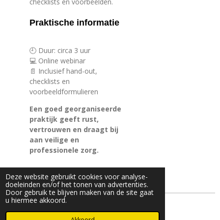
checklists en voorbeelden.
Praktische informatie
🕘 Duur: circa 3 uur
💻 Online webinar
📄 Inclusief hand-out,
checklists en
voorbeeldformulieren
Een goed georganiseerde
praktijk geeft rust,
vertrouwen en draagt bij
aan veilige en
professionele zorg.
Deze website gebruikt cookies voor analyse-
doeleinden en/of het tonen van advertenties.
Door gebruik te blijven maken van de site gaat
u hiermee akkoord.
© 2022 - 2026 EMB Educatie
Akkoord
Powered by
JouwWeb